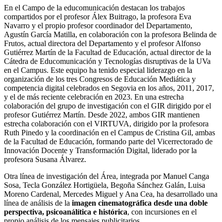
En el Campo de la educomunicación destacan los trabajos
compartidos por el profesor Álex Buitrago, la profesora Eva
Navarro y el propio profesor coordinador del Departamento,
Agustín García Matilla, en colaboración con la profesora Belinda de
Frutos, actual directora del Departamento y el profesor Alfonso
Gutiérrez Martín de la Facultad de Educación, actual director de la
Cátedra de Educomunicación y Tecnologías disruptivas de la UVa
en el Campus. Este equipo ha tenido especial liderazgo en la
organización de los tres Congresos de Educación Mediática y
competencia digital celebrados en Segovia en los años, 2011, 2017,
y el de más reciente celebración en 2023. En una estrecha
colaboración del grupo de investigación con el GIR dirigido por el
profesor Gutiérrez Martín. Desde 2022, ambos GIR mantienen
estrecha colaboración con el VIRTUVA, dirigido por la profesora
Ruth Pinedo y la coordinación en el Campus de Cristina Gil, ambas
de la Facultad de Educación, formando parte del Vicerrectorado de
Innovación Docente y Transformación Digital, liderado por la
profesora Susana Álvarez.
Otra línea de investigación del Área, integrada por Manuel Canga
Sosa, Tecla González Hortigüela, Begoña Sánchez Galán, Luisa
Moreno Cardenal, Mercedes Miguel y Ana Cea, ha desarrollado una
línea de análisis de la
imagen cinematográfica desde una doble
perspectiva, psicoanálítica e histórica
, con incursiones en el
propio análisis de los mensajes publicitarios.