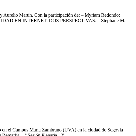
o y Aurelio Martín. Con la participación de: – Myriam Redondo:
IDAD EN INTERNET: DOS PERSPECTIVAS. – Stephane M.
Campus María Zambrano (UVA) en la ciudad de Segovia
ning Remarks 1ª Sesión Plenaria 2ª…