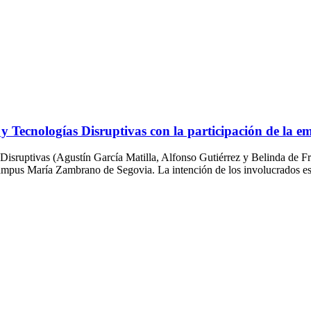
y Tecnologías Disruptivas con la participación de la 
isruptivas (Agustín García Matilla, Alfonso Gutiérrez y Belinda de F
Campus María Zambrano de Segovia. La intención de los involucrados e