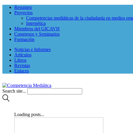
Resumen
Proyectos
Competencias mediáticas de la ciudadanía en medios em
Internética
Miembros del GICAVH
Congresos y Seminarios
Formación
Noticias e Informes
Artículos
Libros
Revistas
Enlaces
Search site...
Loading posts...